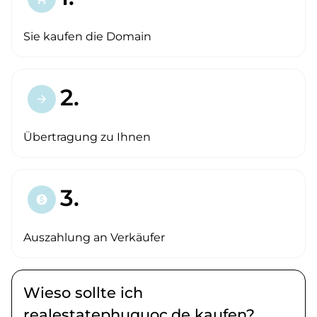
Sie kaufen die Domain
2.
arrow_forward
Übertragung zu Ihnen
3.
paid
Auszahlung an Verkäufer
Wieso sollte ich
realestatephuquoc.de kaufen?