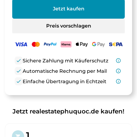
Jetzt kaufen
Preis vorschlagen
check
Sichere Zahlung mit Käuferschutz
info_outline
check
Automatische Rechnung per Mail
info_outline
check
Einfache Übertragung in Echtzeit
info_outline
Jetzt realestatephuquoc.de kaufen!
1.
shopping_cart