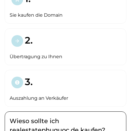
Sie kaufen die Domain
2.
arrow_forward
Übertragung zu Ihnen
3.
paid
Auszahlung an Verkäufer
Wieso sollte ich
realestatephuquoc.de kaufen?