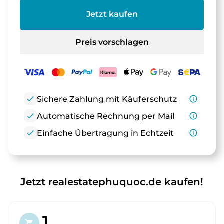
Jetzt kaufen
Preis vorschlagen
check
Sichere Zahlung mit Käuferschutz
info_outline
check
Automatische Rechnung per Mail
info_outline
check
Einfache Übertragung in Echtzeit
info_outline
Jetzt realestatephuquoc.de kaufen!
1.
shopping_cart