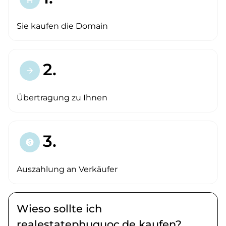
Sie kaufen die Domain
2.
arrow_forward
Übertragung zu Ihnen
3.
paid
Auszahlung an Verkäufer
Wieso sollte ich
realestatephuquoc.de kaufen?