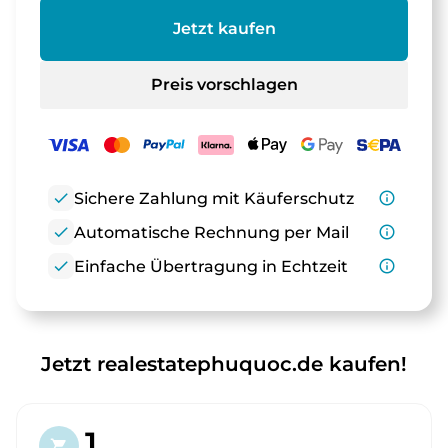
Jetzt kaufen
Preis vorschlagen
check
Sichere Zahlung mit Käuferschutz
info_outline
check
Automatische Rechnung per Mail
info_outline
check
Einfache Übertragung in Echtzeit
info_outline
Jetzt realestatephuquoc.de kaufen!
1.
shopping_cart