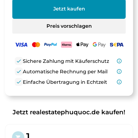
Jetzt kaufen
Preis vorschlagen
check
Sichere Zahlung mit Käuferschutz
info_outline
check
Automatische Rechnung per Mail
info_outline
check
Einfache Übertragung in Echtzeit
info_outline
Jetzt realestatephuquoc.de kaufen!
1.
shopping_cart