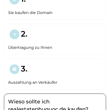
Sie kaufen die Domain
2.
arrow_forward
Übertragung zu Ihnen
3.
paid
Auszahlung an Verkäufer
Wieso sollte ich
realestatephuquoc.de kaufen?