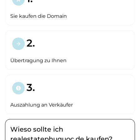
Sie kaufen die Domain
2.
arrow_forward
Übertragung zu Ihnen
3.
paid
Auszahlung an Verkäufer
Wieso sollte ich
realestatephuquoc.de kaufen?