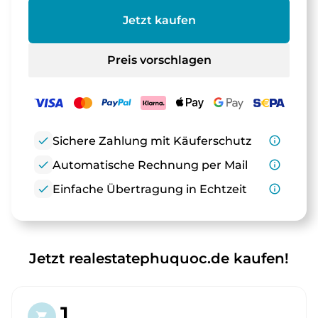
Jetzt kaufen
Preis vorschlagen
check
Sichere Zahlung mit Käuferschutz
info_outline
check
Automatische Rechnung per Mail
info_outline
check
Einfache Übertragung in Echtzeit
info_outline
Jetzt realestatephuquoc.de kaufen!
1.
shopping_cart